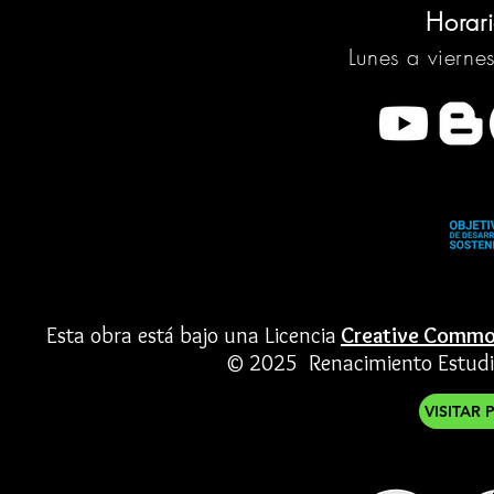
Horar
Lunes a vierne
Esta obra está bajo una Licencia
Creative Common
© 2025 Renacimiento Estudios
VISITAR 