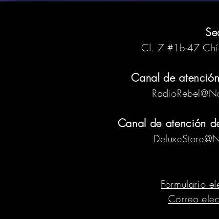
Se
Cl. 7 #1b-47 Ch
Canal de atención
RadioRebel@Na
Canal de atención de 
DeluxeStore@N
Formulario el
Correo elec