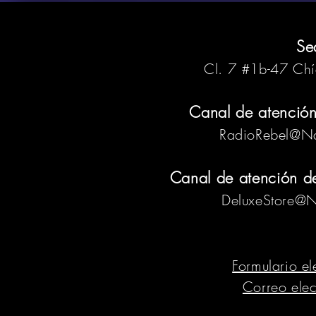
Se
Cl. 7 #1b-47 Ch
Canal de atención
RadioRebel@Na
Canal de atención de 
DeluxeStore@N
Formulario el
Correo elec