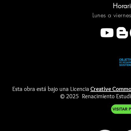
Horar
Lunes a vierne
Esta obra está bajo una Licencia
Creative Common
© 2025 Renacimiento Estudios
VISITAR 